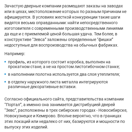
Зачастую дверные компании размещают заказы на заводах
или в цехах, местоположение которых по разным причинам не
афишируется. В условиях жесткой конкуренции такие шаги
видятся весьма оправданными: найти непосредственного
изготовителя с современными производственными линиями
да еще и с приемлемой ценой большая удача. Тем более, в
конструктиве “Зевса” заложены определенные “фишки”
недоступные для воспроизводства на обычных фабриках.
Например:
профиль, из которого состоит коробка, выполнен на
прокатном стане, а не на простом листогибочном станке;
в наполнении полотна используется два слоя утеплителя;
в отделку наружного листа металла интегрируются
различные декоративные вставки.
Согласно официального сайта, представительства компании
“Портал”, а именно она занимается дистрибуцией дверей
“Зевс”, расположены в трех сибирских городах - Новосибирске,
Новокузнецке и Кемерово. Вполне вероятно, что в границах
этих локаций или недалеко от них, базируются и мощности по
выпуску этих изделий.