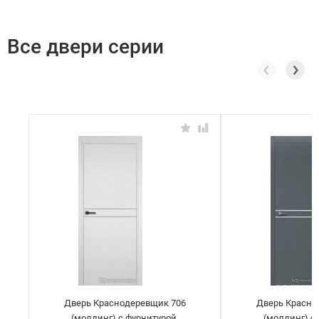
Все двери серии
Дверь Краснодеревщик 706
Дверь Красно
(молдинг) с фурнитурой,
(молдинг) с