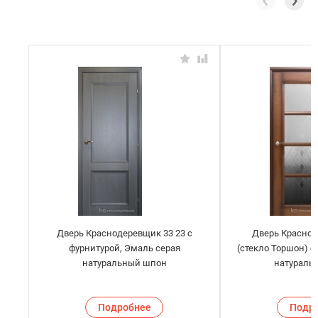
Дверь Краснодеревщик 33 23 с
Дверь Краснод
фурнитурой, Эмаль серая
(стекло Торшон) с
натуральный шпон
натураль
Подробнее
Подр