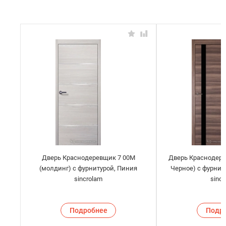
Дверь Краснодеревщик 7 00М
Дверь Краснодере
(молдинг) с фурнитурой, Пиния
Черное) с фурнит
sincrolam
sinc
Подробнее
Подр