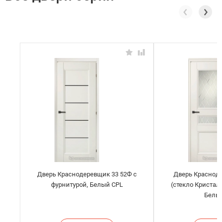
Дверь Краснодеревщик 33 52Ф с
Дверь Краснод
фурнитурой, Белый CPL
(стекло Кристал
Белы