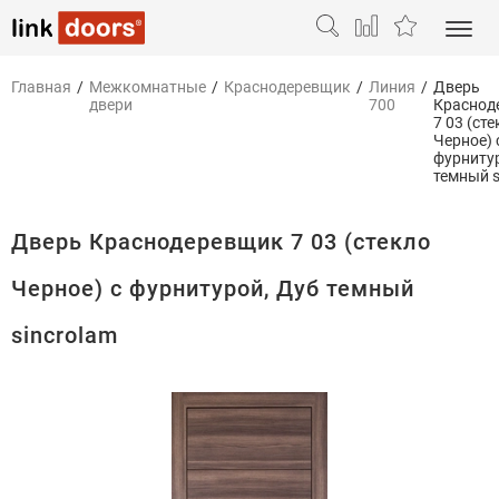
Главная
/
Межкомнатные
/
Краснодеревщик
/
Линия
/
Дверь
двери
700
Краснод
7 03 (ст
Черное) 
фурниту
темный s
Дверь Краснодеревщик 7 03 (стекло
Черное) с фурнитурой, Дуб темный
sincrolam