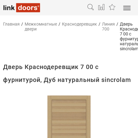
Главная
/
Межкомнатные
/
Краснодеревщик
/
Линия
/
Дверь
двери
700
Краснод
7 00 с
фурниту
натурал
sincrola
Дверь Краснодеревщик 7 00 с
фурнитурой, Дуб натуральный sincrolam