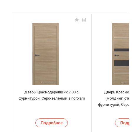
Дверь Краснодеревщик 7 00 с
Дверь Краснод
фурнитурой, Серо-зеленый sincrolam
(молдинг, сте
фурнитурой, Серо-
Подробнее
Подр